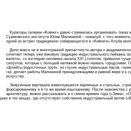
Кураторы галереи «Ковчег» давно стремились организовать показ 
Суриковского института Юлии Малининой – пожалуй, с того момента,
одной из встреч традиционно собирающегося в «Ковчеге» Клуба мол
Дело вовсе не в многогранной причастности автора к академическо
сочетает теперь уже вековую традицию индустриального пейзажа, в
валета», со взглядом человека начала XXI столетия, привычно сущ
силуэтов, которые с большой натяжкой можно назвать городскими. 
«флейты водосточных труб», но глухих индустриальных басов, гоня
газ, делает работы Малининой принадлежащими в равной мере и к су
искусству.
Энергичные вертикали взметнувшихся кирпичных и стальных, стройн
форсированному и в то же время изысканному. После знакомства с
архитектуру, можно рассказывать и о смене времен года («Зима», «Осе
даже в тех вещах, где отсутствует собственно индустриальный мотив («