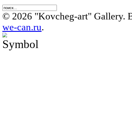
© 2026 "Kovcheg-art" Gallery.
we-can.ru
.