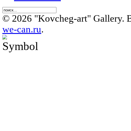
© 2026 "Kovcheg-art" Gallery.
we-can.ru
.