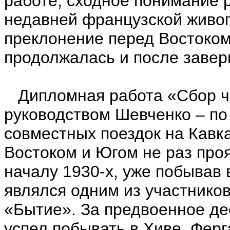
работе, сходное понимание р
недавней французской живоп
преклонение перед Востоком
продолжалась и после завер
Дипломная работа «Сбор ча
руководством Шевченко – по
совместных поездок на Кавк
Востоком и Югом не раз про
началу 1930-х, уже побывав 
являлся одним из участнико
«Бытие». За предвоенное де
успел побывать в Хиве, Ферг