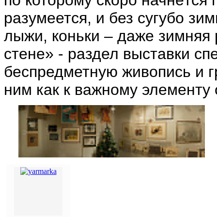
по которому скоро начнётся 
разумеется, и без сугубо зи
лыжи, коньки – даже зимняя 
стене» - раздел выставки сп
беспредметную живопись и гр
ним как к важному элементу