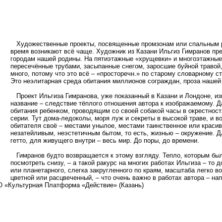
Художественные проекты, посвященные промзонам или спальным ра
время возникают всё чаще. Художник из Казани Ильгиз Гимранов пре
городам нашей родины. На пятиэтажные «хрущевки» и многоэтажные –
пересечённые трубами, засыпанные снегом, заросшие буйной травой,
много, потому что это всё – «просторечн.» по старому словарному 
Это неэлитарная среда обитания миллионов сограждан, проза нашей
Проект Ильгиза Гимранова, уже показанный в Казани и Лондоне, и
название – следствие тёплого отношения автора к изображаемому. Д
обитания ребенком, проводящим со своей собакой часы в окрестностя
серии. Тут дома-ледоколы, моря луж и секреты в высокой траве, и 
обитателя своё – местами унылое, местами таинственное или краси
незатейливым, неэстетичным бытом, то есть, жизнью – окружение. 
гетто, для живущего внутри – весь мир. До поры, до времени.
Гимранов будто возвращается к этому взгляду. Тепло, которым была
посмотреть снизу, – а такой ракурс на многих работах Ильгиза – то
или планетарного, слегка закругленного по краям, масштаба легко 
цветной или расцвеченный, – что очень важно в работах автора – 
НО «Культурная Платформа «Действие» (Казань)