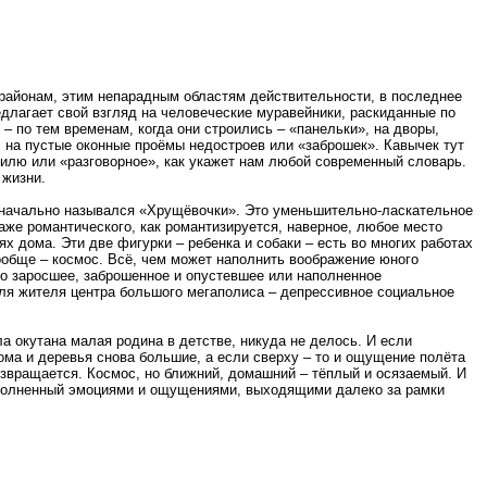
йонам, этим непарадным областям действительности, в последнее
длагает свой взгляд на человеческие муравейники, раскиданные по
 по тем временам, когда они строились – «панельки», на дворы,
 на пустые оконные проёмы недостроев или «заброшек». Кавычек тут
стилю или «разговорное», как укажет нам любой современный словарь.
 жизни.
значально назывался «Хрущёвочки». Это уменьшительно-ласкательное
аже романтического, как романтизируется, наверное, любое место
х дома. Эти две фигурки – ребенка и собаки – есть во многих работах
вообще – космос. Всё, чем может наполнить воображение юного
во заросшее, заброшенное и опустевшее или наполненное
Для жителя центра большого мегаполиса – депрессивное социальное
 окутана малая родина в детстве, никуда не делось. И если
 дома и деревья снова большие, а если сверху – то и ощущение полёта
возвращается. Космос, но ближний, домашний – тёплый и осязаемый. И
наполненный эмоциями и ощущениями, выходящими далеко за рамки