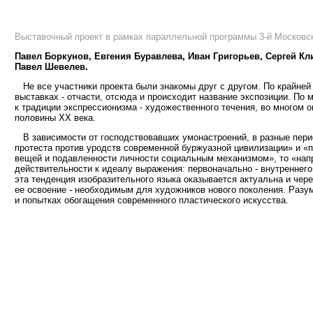
Выставочный проект в рамках параллельной программы 3-й Московс
Павел Боркунов, Евгения Буравлева, Иван Григорьев, Сергей Кл
Павел Шевелев.
Не все участники проекта были знакомы друг с другом. По крайней 
выставках - отчасти, отсюда и происходит название экспозиции. П
к традиции экспрессионизма - художественного течения, во многом 
половины ХХ века.
В зависимости от господствовавших умонастроений, в разные пери
протеста против уродств современной буржуазной цивилизации» и «п
вещей и подавленности личности социальным механизмом», то «нап
действительности к идеалу выражения: первоначально - внутреннего 
эта тенденция изобразительного языка оказывается актуальна и чер
ее освоение - необходимым для художников нового поколения. Разум
и попытках обогащения современного пластического искусства.