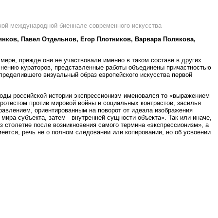
кой международной биеннале современного искусства
инков, Павел Отдельнов, Егор Плотников, Варвара Полякова,
мере, прежде они не участвовали именно в таком составе в других
о мнению кураторов, представленные работы объединены причастностью
определившего визуальный образ европейского искусства первой
оды российской истории экспрессионизм именовался то «выражением
ротестом против мировой войны и социальных контрастов, засилья
равлением, ориентированным на поворот от идеала изображения
мира субъекта, затем - внутренней сущности объекта». Так или иначе,
ез столетие после возникновения самого термина «экспрессионизм», а
еется, речь не о полном следовании или копировании, но об усвоении