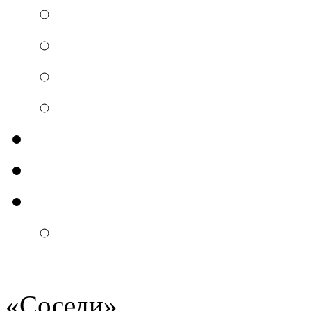
«
Соседи
»