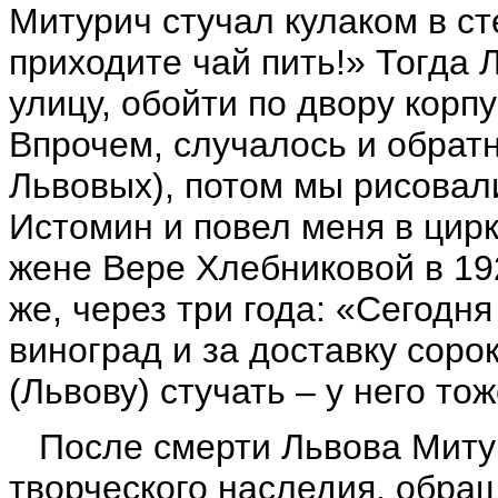
Митурич стучал кулаком в ст
приходите чай пить!» Тогда 
улицу, обойти по двору корп
Впрочем, случалось и обратн
Львовых), потом мы рисовал
Истомин и повел меня в цирк
жене Вере Хлебниковой в 192
же, через три года: «Сегодн
виноград и за доставку соро
(Львову) стучать – у него тож
После смерти Львова Митур
творческого наследия, обра