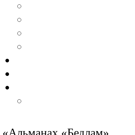
«
Альманах
«
Бедлам
»